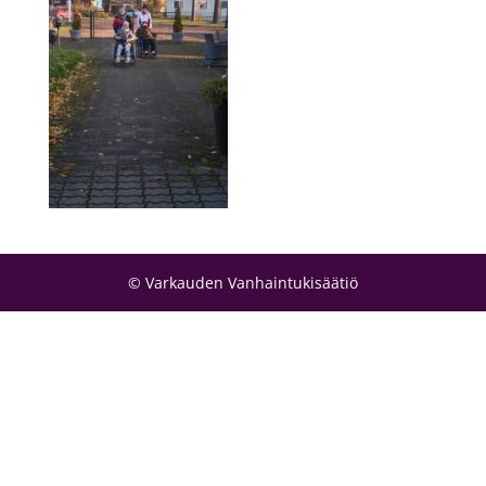
© Varkauden Vanhaintukisäätiö