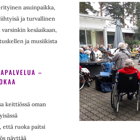
erityinen asuinpaikka,
ihtyisä ja turvallinen
a varsinkin kesäaikaan,
stuskellen ja musiikista
IAPALVELUA –
UOKAA
sa keittiössä oman
yisässä
että ruoka paitsi
ös näyttää