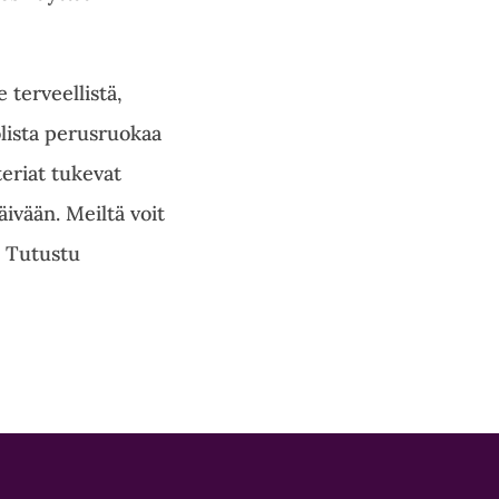
 terveellistä,
olista perusruokaa
teriat tukevat
äivään. Meiltä voit
a. Tutustu