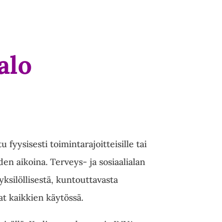
alo
yysisesti toimintarajoitteisille tai
den aikoina. Terveys- ja sosiaalialan
ksilöllisestä, kuntouttavasta
at kaikkien käytössä.