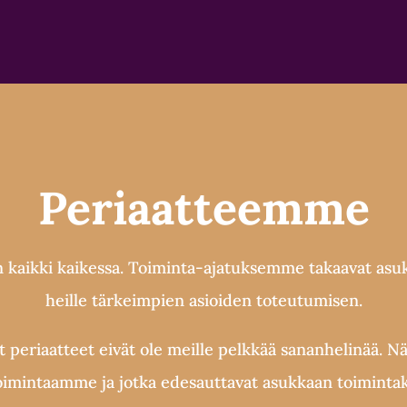
Periaatteemme
n kaikki kaikessa. Toiminta-ajatuksemme takaavat asu
heille tärkeimpien asioiden toteutumisen.
et periaatteet eivät ole meille pelkkää sananhelinää. Nä
toimintaamme ja jotka edesauttavat asukkaan toimintak