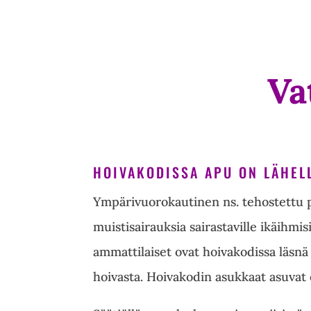
Va
HOIVAKODISSA APU ON LÄHEL
Ympärivuorokautinen ns. tehostettu pa
muistisairauksia sairastaville ikäihmis
ammattilaiset ovat hoivakodissa läsnä
hoivasta. Hoivakodin asukkaat asuvat 