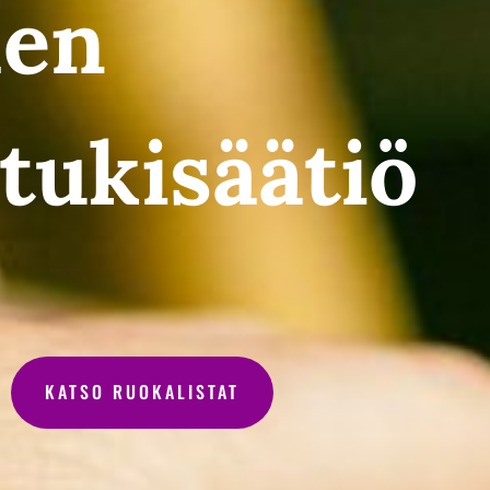
den
tukisäätiö
KATSO RUOKALISTAT