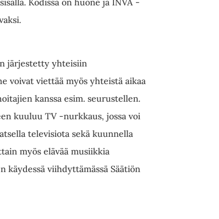
 sisällä. Kodissa on huone ja INVA -
vaksi.
 järjestetty yhteisiin
 he voivat viettää myös yhteistä aikaa
itajien kanssa esim. seurustellen.
een kuuluu TV -nurkkaus, jossa voi
katsella televisiota sekä kuunnella
ittain myös elävää musiikkia
en käydessä viihdyttämässä Säätiön