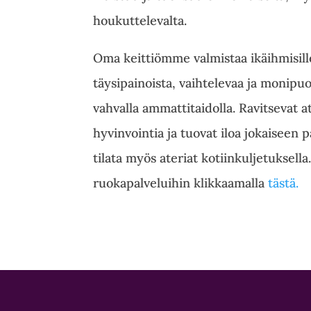
houkuttelevalta.
Oma keittiömme valmistaa ikäihmisille
täysipainoista, vaihtelevaa ja monipu
vahvalla ammattitaidolla. Ravitsevat a
hyvinvointia ja tuovat iloa jokaiseen p
tilata myös ateriat kotiinkuljetuksell
ruokapalveluihin klikkaamalla
tästä.