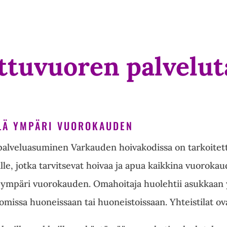
ttuvuoren palvelut
LÄ YMPÄRI VUOROKAUDEN
lveluasuminen Varkauden hoivakodissa on tarkoitettu f
ille, jotka tarvitsevat hoivaa ja apua kaikkina vuorokau
 ympäri vuorokauden. Omahoitaja huolehtii asukkaan y
omissa huoneissaan tai huoneistoissaan. Yhteistilat ov