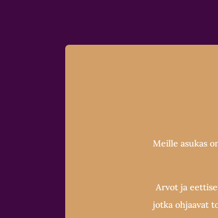
Meille asukas o
Arvot ja eettis
jotka ohjaavat 