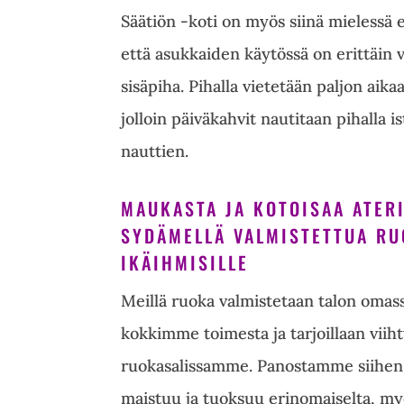
Säätiön -koti on myös siinä mielessä 
että asukkaiden käytössä on erittäin vi
sisäpiha. Pihalla vietetään paljon aika
jolloin päiväkahvit nautitaan pihalla i
nauttien.
MAUKASTA JA KOTOISAA ATER
SYDÄMELLÄ VALMISTETTUA R
IKÄIHMISILLE
Meillä ruoka valmistetaan talon omas
kokkimme toimesta ja tarjoillaan viiht
ruokasalissamme. Panostamme siihen, 
maistuu ja tuoksuu erinomaiselta, my