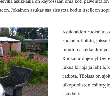
olevilla asukkailla on käytössään oma koti palvelutalon
een. Jokainen asukas saa sisustaa kodin itselleen sopi
Asukkaiden ruokailut on
ruokailutiloihin, joissa
muiden asukkaiden ja ho
Ruokailutilojen yhteyt
lukea kirjoja ja lehtiä, 
radiota. Tiloissa on ajo
ulkopuolisten esiintyji
asukkaita.