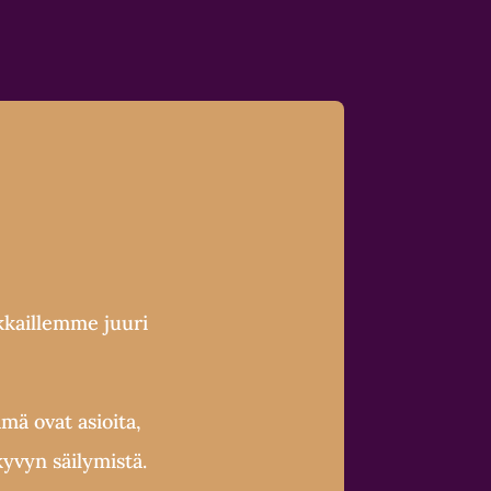
kkaillemme juuri
mä ovat asioita,
yvyn säilymistä.