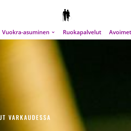
Vuokra-asuminen
Ruokapalvelut
Avoimet
LUT VARKAUDESSA